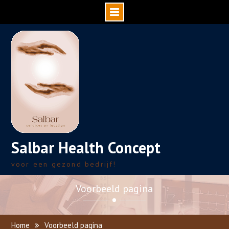
Skip
to
content
Salbar Health Concept
voor een gezond bedrijf!
Voorbeeld pagina
Home
Voorbeeld pagina