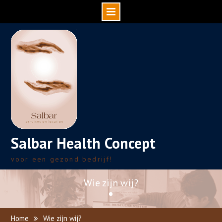
Skip
to
content
Salbar Health Concept
voor een gezond bedrijf!
Wie zijn wij?
Home
Wie zijn wij?